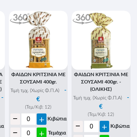
Α
ΦΑΙΔΩΝ ΚΡΙΤΣΙΝΙΑ ΜΕ
ΦΑΙΔΩΝ ΚΡΙΤΣΙΝΙΑ ΜΕ
Ε
ΣΟΥΣΑΜΙ 400gr.
ΣΟΥΣΑΜΙ 400gr. -
)
(ΟΛΙΚΗΣ)
-
Τιμή τμχ. (Χωρίς Φ.Π.Α)
-
-
Τιμή τμχ. (Χωρίς Φ.Π.Α)
€
€
(Τεμ/Κιβ:
12
)
-
(Τεμ/Κιβ:
12
)
+
Κιβώτια
-
+
ια
Κιβώτια
-
+
Τεμάχια