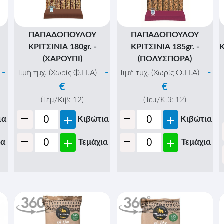
ΠΑΠΑΔΟΠΟΥΛΟΥ
ΠΑΠΑΔΟΠΟΥΛΟΥ
ΚΡΙΤΣΙΝΙΑ 180gr. -
ΚΡΙΤΣΙΝΙΑ 185gr. -
(ΧΑΡΟΥΠΙ)
(ΠΟΛΥΣΠΟΡΑ)
-
-
-
Τιμή τμχ. (Χωρίς Φ.Π.Α)
Τιμή τμχ. (Χωρίς Φ.Π.Α)
€
€
(Τεμ/Κιβ:
12
)
(Τεμ/Κιβ:
12
)
-
-
+
+
ια
Κιβώτια
Κιβώτια
-
-
+
+
ια
Τεμάχια
Τεμάχια