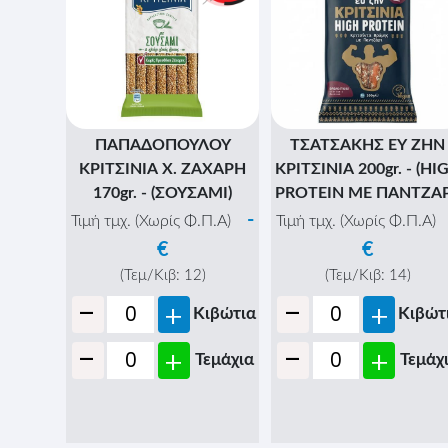
ΠΑΠΑΔΟΠΟΥΛΟΥ
ΤΣΑΤΣΑΚΗΣ ΕΥ ΖΗΝ
ΚΡΙΤΣΙΝΙΑ Χ. ΖΑΧΑΡΗ
ΚΡΙΤΣΙΝΙΑ 200gr. - (HI
170gr. - (ΣΟΥΣΑΜΙ)
PROTEIN ΜΕ ΠΑΝΤΖΑΡ
-
Τιμή τμχ. (Χωρίς Φ.Π.Α)
Τιμή τμχ. (Χωρίς Φ.Π.Α)
€
€
(Τεμ/Κιβ:
12
)
(Τεμ/Κιβ:
14
)
-
-
+
+
Κιβώτια
Κιβώτ
-
-
+
+
Τεμάχια
Τεμάχ