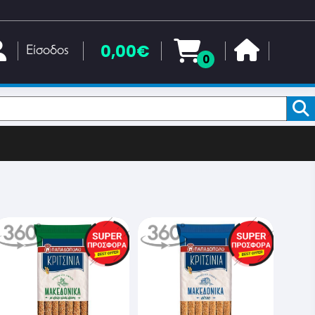
0,00€
Είσοδος
0