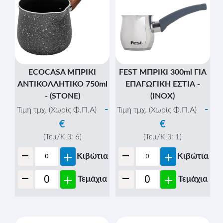
ECOCASA ΜΠΡΙΚΙ
FEST ΜΠΡΙΚΙ 300ml ΓΙΑ
ΑΝΤΙΚΟΛΛΗΤΙΚΟ 750ml
ΕΠΑΓΩΓΙΚΗ ΕΣΤΙΑ -
- (STONE)
(ΙΝΟΧ)
-
-
Τιμή τμχ. (Χωρίς Φ.Π.Α)
Τιμή τμχ. (Χωρίς Φ.Π.Α)
€
€
(Τεμ/Κιβ:
6
)
(Τεμ/Κιβ:
1
)
-
-
+
+
Κιβώτια
Κιβώτια
-
-
+
+
Τεμάχια
Τεμάχια