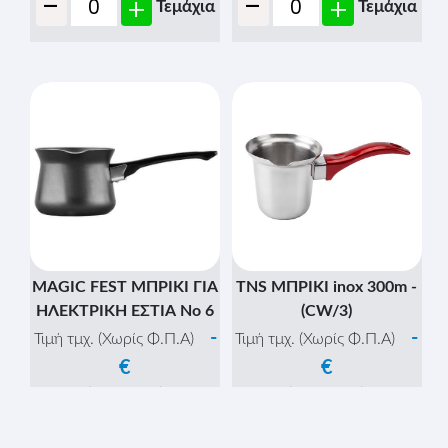
-
-
+
+
Τεμάχια
Τεμάχια
MAGIC FEST ΜΠΡΙΚΙ ΓΙΑ
TNS ΜΠΡΙΚΙ inox 300m -
ΗΛΕΚΤΡΙΚΗ ΕΣΤΙΑ Νο 6
(CW/3)
-
-
Τιμή τμχ. (Χωρίς Φ.Π.Α)
Τιμή τμχ. (Χωρίς Φ.Π.Α)
€
€
(Τεμ/Κιβ:
1
)
(Τεμ/Κιβ:
3
)
-
-
+
+
Κιβώτια
Κιβώτια