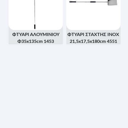
ΦΤΥΑΡΙ ΑΛΟΥΜΙΝΙΟΥ
ΦΤΥΑΡΙ ΣΤΑΧΤΗΣ ΙΝΟΧ
Φ35x135cm 1453
21,5x17,5x180cm 4551
-
-
Τιμή τμχ. (Χωρίς Φ.Π.Α)
Τιμή τμχ. (Χωρίς Φ.Π.Α)
€
€
(Τεμ/Κιβ:
1
)
(Τεμ/Κιβ:
1
)
-
-
+
+
Κιβώτια
Κιβώτια
-
-
+
+
Τεμάχια
Τεμάχια