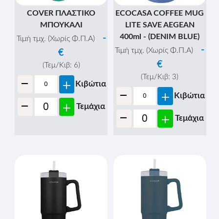
COVER ΠΛΑΣΤΙΚΟ
ECOCASA COFFEE MUG
ΜΠΟΥΚΑΛΙ
LITE SAVE AEGEAN
400ml - (DENIM BLUE)
-
Τιμή τμχ. (Χωρίς Φ.Π.Α)
-
Τιμή τμχ. (Χωρίς Φ.Π.Α)
€
€
(Τεμ/Κιβ:
6
)
-
(Τεμ/Κιβ:
3
)
+
Κιβώτια
-
+
Κιβώτια
-
+
Τεμάχια
-
+
Τεμάχια