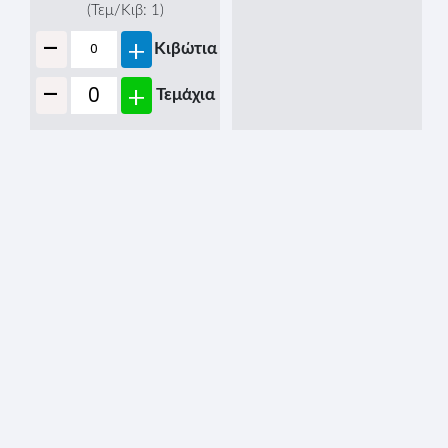
ΘΕΡΜΟΣ 500ml
ΘΕΡΜΟΣ ΝΕΡΟΥ
ΠΛΑΣΤΙΚΟ
-
Τιμή τμχ. (Χωρίς Φ.Π.Α)
ΕΠΙΚΑΛΥΜΜΕΝΟ 5lit
€
-
Τιμή τμχ. (Χωρίς Φ.Π.Α)
(Τεμ/Κιβ:
1
)
€
-
+
Κιβώτια
(Τεμ/Κιβ:
3
)
-
-
+
+
Τεμάχια
Κιβώτια