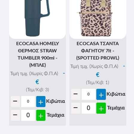
ECOCASA HOMELY
ECOCASA ΤΣΑΝΤΑ
ΘΕΡΜΟΣ STRAW
ΦΑΓΗΤΟΥ 7lt -
TUMBLER 900ml -
(SPOTTED PROWL)
(ΜΠΛΕ)
-
Τιμή τμχ. (Χωρίς Φ.Π.Α)
-
Τιμή τμχ. (Χωρίς Φ.Π.Α)
€
€
(Τεμ/Κιβ:
1
)
-
(Τεμ/Κιβ:
3
)
+
Κιβώτια
-
+
Κιβώτια
-
+
Τεμάχια
-
+
Τεμάχια