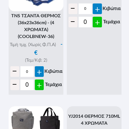
-
+
Κιβώτια
TNS ΤΣΑΝΤΑ ΘΕΡΜΟΣ
-
+
Τεμάχια
(36x23x36cm) - (4
ΧΡΩΜΑΤΑ)
(COOLBNEW-36)
-
Τιμή τμχ. (Χωρίς Φ.Π.Α)
€
(Τεμ/Κιβ:
2
)
-
+
Κιβώτια
-
+
Τεμάχια
YJ2014 ΘΕΡΜΟΣ 710ML
4 ΧΡΩΜΑΤΑ