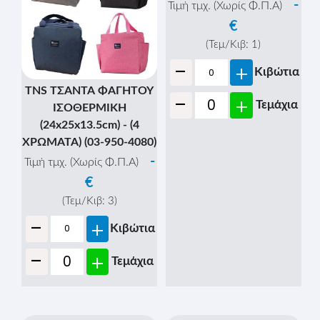
-
Τιμή τμχ. (Χωρίς Φ.Π.Α)
€
(Τεμ/Κιβ:
1
)
-
+
Κιβώτια
TNS ΤΣΑΝΤΑ ΦΑΓΗΤΟΥ
-
+
Τεμάχια
ΙΣΟΘΕΡΜΙΚΗ
(24x25x13.5cm) - (4
ΧΡΩΜΑΤΑ) (03-950-4080)
-
Τιμή τμχ. (Χωρίς Φ.Π.Α)
€
(Τεμ/Κιβ:
3
)
-
+
Κιβώτια
-
+
Τεμάχια