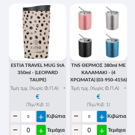
ESTIA TRAVEL MUG StA
TNS ΘΕΡΜΟΣ 380ml ΜΕ
350ml - (LEOPARD
ΚΑΛΑΜΑΚΙ - (4
TAUPE)
ΧΡΩΜΑΤΑ) (03-950-4156)
-
-
Τιμή τμχ. (Χωρίς Φ.Π.Α)
Τιμή τμχ. (Χωρίς Φ.Π.Α)
€
€
(Τεμ/Κιβ:
1
)
(Τεμ/Κιβ:
1
)
-
-
+
+
Κιβώτια
Κιβώτια
-
-
+
+
Τεμάχια
Τεμάχια