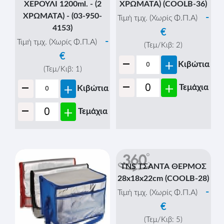
ΧΕΡΟΥΛΙ 1200ml. - (2
ΧΡΩΜΑΤΑ) (COOLB-36)
ΧΡΩΜΑΤΑ) - (03-950-
-
Τιμή τμχ. (Χωρίς Φ.Π.Α)
4153)
€
-
Τιμή τμχ. (Χωρίς Φ.Π.Α)
(Τεμ/Κιβ:
2
)
€
-
+
Κιβώτια
(Τεμ/Κιβ:
1
)
-
-
+
+
Τεμάχια
Κιβώτια
-
+
Τεμάχια
TNS ΤΣΑΝΤΑ ΘΕΡΜΟΣ
28x18x22cm (COOLB-28)
-
Τιμή τμχ. (Χωρίς Φ.Π.Α)
€
(Τεμ/Κιβ:
5
)