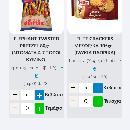
& ΛΕΥΚΟ ΣΟΥΣΑΜΙ)
ΜΟΥΣΤΑΡΔΑ)
-
-
Τιμή τμχ. (Χωρίς Φ.Π.Α)
Τιμή τμχ. (Χωρίς Φ.Π.Α)
€
€
(Τεμ/Κιβ:
20
)
(Τεμ/Κιβ:
12
)
-
-
+
+
Κιβώτια
Κιβώτια
-
-
+
+
Τεμάχια
Τεμάχια