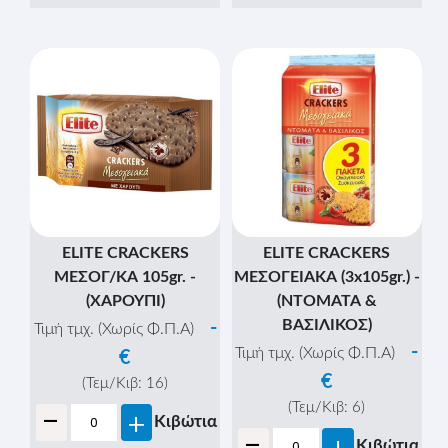
ELEPHANT TWISTED
ELITE CRACKERS
PRETZEL 80gr. -
ΜΕΣΟΓ/ΚΑ 105gr. -
(ΝΤΟΜΑΤΑ & ΣΠΟΡΟΙ
(ΓΛΥΚΙΑ ΠΑΠΡΙΚΑ)
ΚΥΜΙΝΟ)
-
Τιμή τμχ. (Χωρίς Φ.Π.Α)
-
Τιμή τμχ. (Χωρίς Φ.Π.Α)
€
€
(Τεμ/Κιβ:
16
)
-
(Τεμ/Κιβ:
28
)
+
Κιβώτια
-
+
Κιβώτια
-
+
Τεμάχια
-
+
Τεμάχια