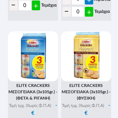
ELITE CRACKERS
ELITE CRACKERS
ΜΕΣΟΓ/ΚΑ 105gr. -
ΜΕΣΟΓ/ΚΑ 105gr. -
(ΠΑΡΜΕΖΑΝΑ)
(ΠΑΤΑΤΑ & ΘΥΜΑΡΙ)
-
-
Τιμή τμχ. (Χωρίς Φ.Π.Α)
Τιμή τμχ. (Χωρίς Φ.Π.Α)
€
€
(Τεμ/Κιβ:
16
)
(Τεμ/Κιβ:
16
)
-
-
+
+
Κιβώτια
Κιβώτια
-
-
+
+
Τεμάχια
Τεμάχια