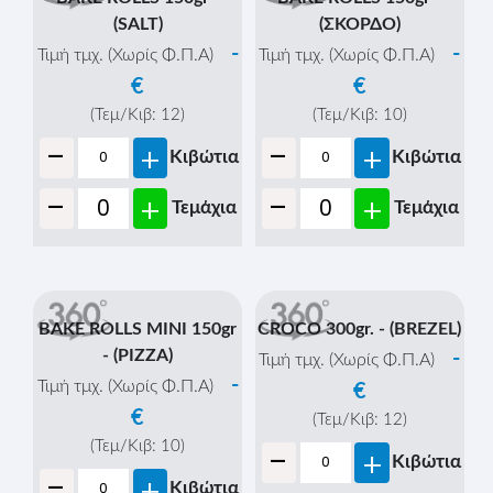
(SALT)
(ΣΚΟΡΔΟ)
-
-
Τιμή τμχ. (Χωρίς Φ.Π.Α)
Τιμή τμχ. (Χωρίς Φ.Π.Α)
€
€
(Τεμ/Κιβ:
12
)
(Τεμ/Κιβ:
10
)
-
-
+
+
Κιβώτια
Κιβώτια
-
-
+
+
Τεμάχια
Τεμάχια
CROCO 300gr. - (BREZEL)
-
Τιμή τμχ. (Χωρίς Φ.Π.Α)
€
(Τεμ/Κιβ:
12
)
-
+
Κιβώτια