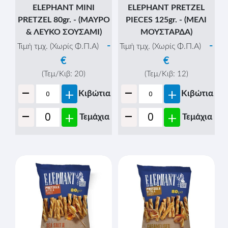
+
-
+
Κιβώτια
-
+
Τεμάχια
-
+
Τεμάχια
ELEPHANT MINI
ELEPHANT MINI
PRETZEL 70gr. -
PRETZEL 80gr. -
(ΝΤΟΜΑΤΑ &
(ΘΑΛΑΣΣΙΝΟ ΑΛΑΤΙ)
ΜΥΡΩΔΙΚΑ)
-
Τιμή τμχ. (Χωρίς Φ.Π.Α)
-