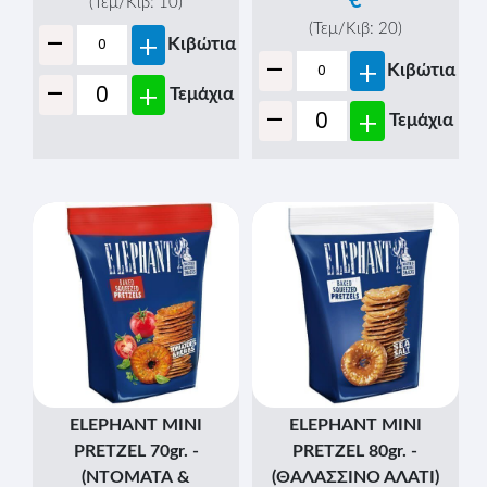
(BREZEL MIX)
-
Τιμή τμχ. (Χωρίς Φ.Π.Α)
€
(Τεμ/Κιβ:
12
)
-
+
Κιβώτια
CROCO ΚΡΑΚΕΡ 400gr. -
-
+
Τεμάχια
(ΑΛΜΥΡΑ)
-
Τιμή τμχ. (Χωρίς Φ.Π.Α)
€
(Τεμ/Κιβ:
12
)
-
+
Κιβώτια
-
+
Τεμάχια
CROCO ΚΡΑΚΕΡ 400gr. -
CROCO ΚΡΑΚΕΡ 400gr. -