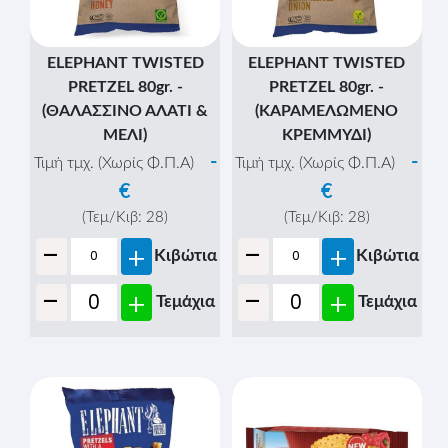
Τιμή τμχ. (Χωρίς Φ.Π.Α)
€
€
(Τεμ/Κιβ:
20
)
-
(Τεμ/Κιβ:
20
)
+
Κιβώτια
-
+
Κιβώτια
-
+
Τεμάχια
-
+
Τεμάχια
ELEPHANT MINI
ELEPHANT PRETZEL
PRETZEL 80gr. - (ΜΑΥΡΟ
PIECES 125gr. - (ΜΕΛΙ