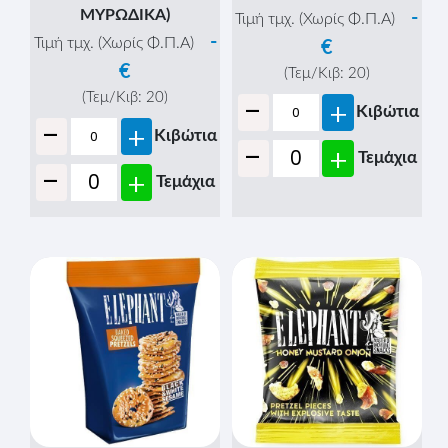
(ΠΙΤΣΑ)
(ΤΥΡΙ)
-
-
Τιμή τμχ. (Χωρίς Φ.Π.Α)
Τιμή τμχ. (Χωρίς Φ.Π.Α)
€
€
(Τεμ/Κιβ:
12
)
(Τεμ/Κιβ:
12
)
-
-
+
+
Κιβώτια
Κιβώτια
-
-
+
+
Τεμάχια
Τεμάχια
CROCO ΚΡΑΚΕΡ 500gr. -
ELEPHANT MINI
(BREZEL MIX)
PRETZEL 70gr. - (ΜΕΛΙ &
ΜΟΥΣΤΑΡΔΑ)
-
Τιμή τμχ. (Χωρίς Φ.Π.Α)
-
Τιμή τμχ. (Χωρίς Φ.Π.Α)
€
€
(Τεμ/Κιβ:
10
)
-
(Τεμ/Κιβ:
20
)
Κιβώτια