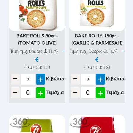
BAKE ROLLS 80gr -
BAKE ROLLS 150gr -
(TOMATO OLIVE)
(GARLIC & PARMESAN)
-
-
Τιμή τμχ. (Χωρίς Φ.Π.Α)
Τιμή τμχ. (Χωρίς Φ.Π.Α)
€
€
(Τεμ/Κιβ:
15
)
(Τεμ/Κιβ:
12
)
-
-
+
+
Κιβώτια
Κιβώτια
-
-
+
+
Τεμάχια
Τεμάχια