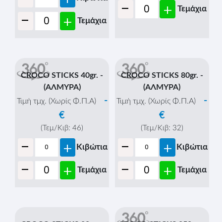
-
+
Τεμάχια
BAKE ROLLS MINI 150gr
- (PIZZA)
-
Τιμή τμχ. (Χωρίς Φ.Π.Α)
€
(Τεμ/Κιβ:
10
)
-
+
Κιβώτια
-
+
Τεμάχια
CROCO STICKS 40gr. -
CROCO STICKS 80gr. -
(ΑΛΜΥΡΑ)
(ΑΛΜΥΡΑ)
-
-
Τιμή τμχ. (Χωρίς Φ.Π.Α)
Τιμή τμχ. (Χωρίς Φ.Π.Α)
€
€
(Τεμ/Κιβ:
46
)
(Τεμ/Κιβ:
32
)