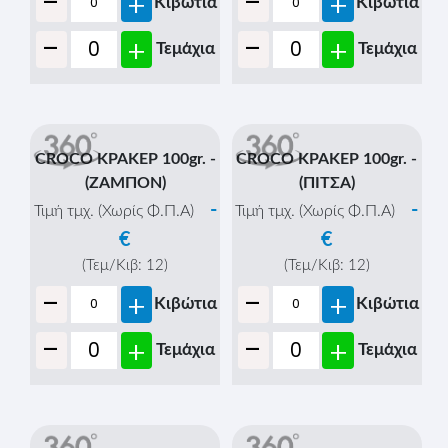
(Τεμ/Κιβ:
14
)
-
+
Κιβώτια
-
+
Τεμάχια
CROCO ΚΡΑΚΕΡ 100gr. -
(ΑΛΜΥΡΑ)
-
Τιμή τμχ. (Χωρίς Φ.Π.Α)
€
(Τεμ/Κιβ:
12
)
-
+
Κιβώτια
CROCO STICKS MINI
-
+
Τεμάχια
250gr. - (ΑΛΜΥΡΑ)
-
Τιμή τμχ. (Χωρίς Φ.Π.Α)