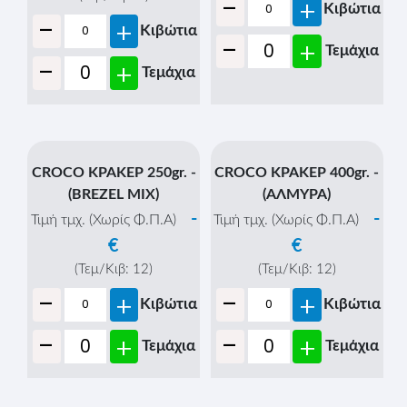
€
(Τεμ/Κιβ:
12
)
-
+
Κιβώτια
-
+
Τεμάχια
CROCO ΚΡΑΚΕΡ 100gr. -
CROCO ΚΡΑΚΕΡ 100gr. -
(ΣΟΥΣΑΜΙ &
(ΤΥΡΙ)
ΠΑΠΑΡΟΥΝΟΣΠΟΡΟ)
-
Τιμή τμχ. (Χωρίς Φ.Π.Α)
-
Τιμή τμχ. (Χωρίς Φ.Π.Α)
€
€
(Τεμ/Κιβ:
12
)
-
(Τεμ/Κιβ:
12
)
+
Κιβώτια
-
+
Κιβώτια
-
+
Τεμάχια