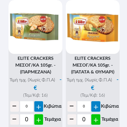
ELEPHANT TWISTED
ELEPHANT TWISTED
PRETZEL 80gr. -
PRETZEL 80gr. -
(ΘΑΛΑΣΣΙΝΟ ΑΛΑΤΙ &
(ΚΑΡΑΜΕΛΩΜΕΝΟ
ΜΕΛΙ)
ΚΡΕΜΜΥΔΙ)
-
-
Τιμή τμχ. (Χωρίς Φ.Π.Α)
Τιμή τμχ. (Χωρίς Φ.Π.Α)
€
€
(Τεμ/Κιβ:
28
)
(Τεμ/Κιβ:
28
)
-
-
+
+
Κιβώτια
Κιβώτια
-
-
+
+
Τεμάχια
Τεμάχια