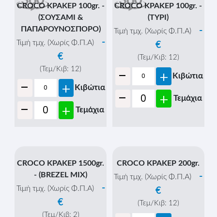
€
(Τεμ/Κιβ:
12
)
-
+
Κιβώτια
-
+
Τεμάχια
CROCO ΚΡΑΚΕΡ 100gr. -
(ΠΙΤΣΑ)
-
Τιμή τμχ. (Χωρίς Φ.Π.Α)
€
(Τεμ/Κιβ:
12
)
-
+
Κιβώτια
CROCO ΚΡΑΚΕΡ 100gr. -
-
+
Τεμάχια
(ΖΑΜΠΟΝ)
-
Τιμή τμχ. (Χωρίς Φ.Π.Α)