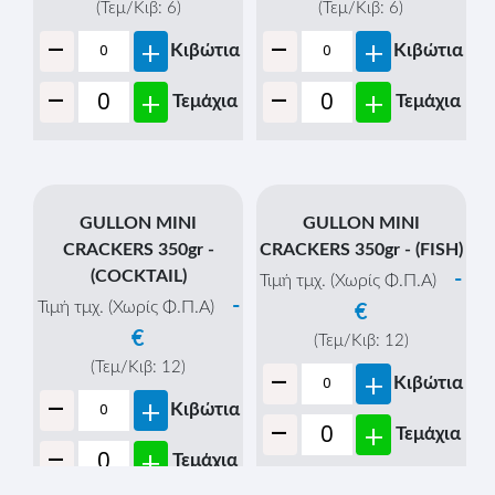
ELITE CRACKERS
ELITE CRACKERS
ΜΕΣΟΓ/ΚΑ 105gr. -
ΜΕΣΟΓΕΙΑΚΑ (3x105gr.) -
(ΧΑΡΟΥΠΙ)
(ΝΤΟΜΑΤΑ &
ΒΑΣΙΛΙΚΟΣ)
-
Τιμή τμχ. (Χωρίς Φ.Π.Α)
-
Τιμή τμχ. (Χωρίς Φ.Π.Α)
€
€
(Τεμ/Κιβ:
16
)
-
(Τεμ/Κιβ:
6
)
+
Κιβώτια
-
+
Κιβώτια
-
+
Τεμάχια