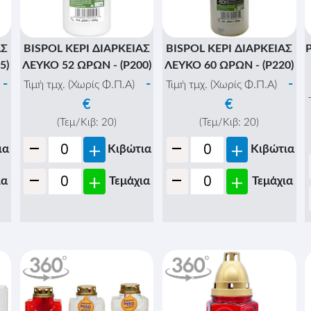
ΑΣ
BISPOL ΚΕΡΙ ΔΙΑΡΚΕΙΑΣ
BISPOL ΚΕΡΙ ΔΙΑΡΚΕΙΑΣ
5)
ΛΕΥΚΟ 52 ΩΡΩΝ - (P200)
ΛΕΥΚΟ 60 ΩΡΩΝ - (P220)
-
-
-
Τιμή τμχ. (Χωρίς Φ.Π.Α)
Τιμή τμχ. (Χωρίς Φ.Π.Α)
€
€
(Τεμ/Κιβ:
20
)
(Τεμ/Κιβ:
20
)
-
-
+
+
ια
Κιβώτια
Κιβώτια
-
-
+
+
ια
Τεμάχια
Τεμάχια