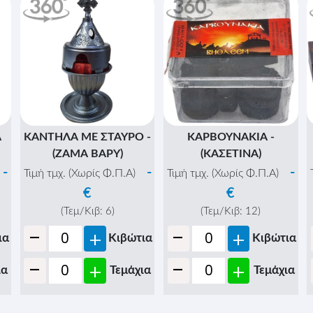
Α
ΚΑΝΤΗΛΑ ΜΕ ΣΤΑΥΡΟ -
ΚΑΡΒΟΥΝΑΚΙΑ -
(ΖΑΜΑ ΒΑΡΥ)
(ΚΑΣΕΤΙΝΑ)
-
-
-
Τιμή τμχ. (Χωρίς Φ.Π.Α)
Τιμή τμχ. (Χωρίς Φ.Π.Α)
€
€
(Τεμ/Κιβ:
6
)
(Τεμ/Κιβ:
12
)
-
-
+
+
ια
Κιβώτια
Κιβώτια
-
-
+
+
ια
Τεμάχια
Τεμάχια