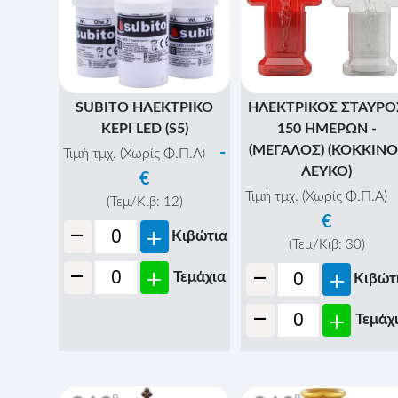
SUBITO ΗΛΕΚΤΡΙΚΟ
ΗΛΕΚΤΡΙΚΟΣ ΣΤΑΥΡΟ
ΚΕΡΙ LED (S5)
150 ΗΜΕΡΩΝ -
(ΜΕΓΑΛΟΣ) (ΚΟΚΚΙΝΟ
-
Τιμή τμχ. (Χωρίς Φ.Π.Α)
ΛΕΥΚΟ)
€
Τιμή τμχ. (Χωρίς Φ.Π.Α)
(Τεμ/Κιβ:
12
)
€
-
+
Κιβώτια
(Τεμ/Κιβ:
30
)
-
-
+
+
Τεμάχια
Κιβώτ
-
+
Τεμάχ