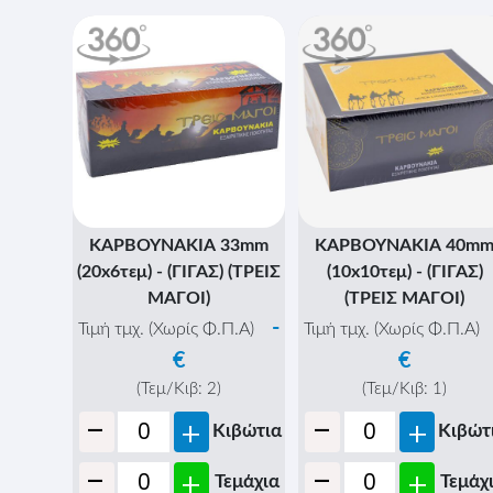
ΚΑΡΒΟΥΝΑΚΙΑ 33mm
ΚΑΡΒΟΥΝΑΚΙΑ 40m
(20x6τεμ) - (ΓΙΓΑΣ) (ΤΡΕΙΣ
(10x10τεμ) - (ΓΙΓΑΣ)
ΜΑΓΟΙ)
(ΤΡΕΙΣ ΜΑΓΟΙ)
-
Τιμή τμχ. (Χωρίς Φ.Π.Α)
Τιμή τμχ. (Χωρίς Φ.Π.Α)
€
€
(Τεμ/Κιβ:
2
)
(Τεμ/Κιβ:
1
)
-
-
+
+
Κιβώτια
Κιβώτ
-
-
+
+
Τεμάχια
Τεμάχ