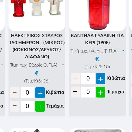
Σ
ΗΛΕΚΤΡΙΚΟΣ ΣΤΑΥΡΟΣ
ΚΑΝΤΗΛΑ ΓΥΑΛΙΝΗ ΓΙΑ
150 ΗΜΕΡΩΝ - (ΜΙΚΡΟΣ)
ΚΕΡΙ (190E)
/
(ΚΟΚΚΙΝΟΣ/ΛΕΥΚΟΣ/
-
Τιμή τμχ. (Χωρίς Φ.Π.Α)
ΔΙΑΦΑΝΟ)
€
-
-
Τιμή τμχ. (Χωρίς Φ.Π.Α)
(Τεμ/Κιβ:
10
)
€
-
+
Κιβώτια
(Τεμ/Κιβ:
36
)
-
-
+
+
Τεμάχια
ια
Κιβώτια
-
+
ια
Τεμάχια