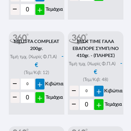
-
+
Τεμάχια
MILK TIME ΓΑΛΑ
ΕΒΑΠΟΡΕ ΣΥΜΠ/ΝΟ
410gr. - (ΠΛΗΡΕΣ)
-
Τιμή τμχ. (Χωρίς Φ.Π.Α)
€
(Τεμ/Κιβ:
48
)
-
+
Κιβώτια
MELITTA COMPLEAT
200gr.
-
+
Τεμάχια
-
Τιμή τμχ. (Χωρίς Φ.Π.Α)
€
(Τεμ/Κιβ:
12
)