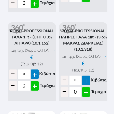
€
(Τεμ/Κιβ:
12
)
-
+
Κιβώτια
MIZO BARISTA COFEE
-
+
Τεμάχια
CREAMER ΓΑΛΑ 1lit -
(UHT 3.6% ΛΙΠΑΡΑ)
-
Τιμή τμχ. (Χωρίς Φ.Π.Α)
€
(Τεμ/Κιβ:
12
)
-
+
Κιβώτια
-
+
Τεμάχια
ROYAL PROFESSIONAL