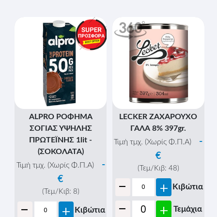
ALPRO ΡΟΦΗΜΑ
LECKER ΖΑΧΑΡΟΥΧΟ
ΣΟΓΙΑΣ ΥΨΗΛΗΣ
ΓΑΛΑ 8% 397gr.
ΠΡΩΤΕΪΝΗΣ 1lit -
-
Τιμή τμχ. (Χωρίς Φ.Π.Α)
(ΣΟΚΟΛΑΤΑ)
€
-
Τιμή τμχ. (Χωρίς Φ.Π.Α)
(Τεμ/Κιβ:
48
)
€
-
+
Κιβώτια
(Τεμ/Κιβ:
8
)
-
-
+
+
Τεμάχια
Κιβώτια