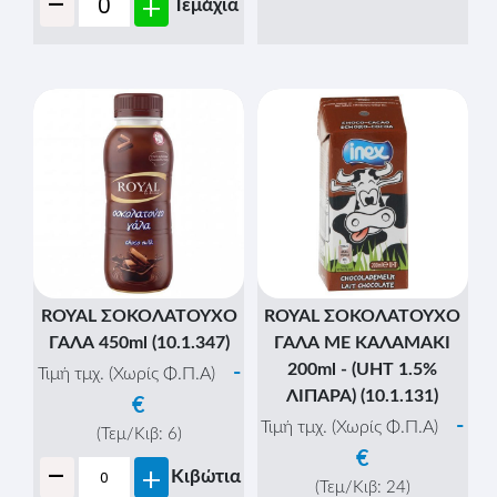
ROYAL ΓΑΛΑ ΜΕΡΙΔΑ ΓΙΑ
ΚΑΦΕ LIGHT (10x15gr.) -
(4% ΛΙΠΑΡΑ) (ΔΙΧΤΥ)
(10.1.240)
-
Τιμή τμχ. (Χωρίς Φ.Π.Α)
€
(Τεμ/Κιβ:
50
)
ROYAL ΓΑΛΑ ΜΕΡΙΔΑ ΓΙΑ
-
+
Κιβώτια
ΚΑΦΕ (10x15gr.) - (7,5%
ΛΙΠΑΡΑ) (ΔΙΧΤΥ)
-
+
Τεμάχια
(10.1.169)
-
Τιμή τμχ. (Χωρίς Φ.Π.Α)
€
(Τεμ/Κιβ:
50
)
-
Κιβώτια