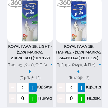
ΓΑΛΑ 1lit - (UHT 0.3%
ΛΙΠΑΡΑ) (10.1.152)
-
Τιμή τμχ. (Χωρίς Φ.Π.Α)
€
(Τεμ/Κιβ:
12
)
-
+
Κιβώτια
ROYAL PROFESSIONAL
ΠΛΗΡΕΣ ΓΑΛΑ 1lit - (3,6%
-
+
Τεμάχια
ΜΑΚΡΑΣ ΔΙΑΡΚΕΙΑΣ)
(10.1.318)
-
Τιμή τμχ. (Χωρίς Φ.Π.Α)
€
(Τεμ/Κιβ:
12
)
-
+
Κιβώτια
-
+
Τεμάχια