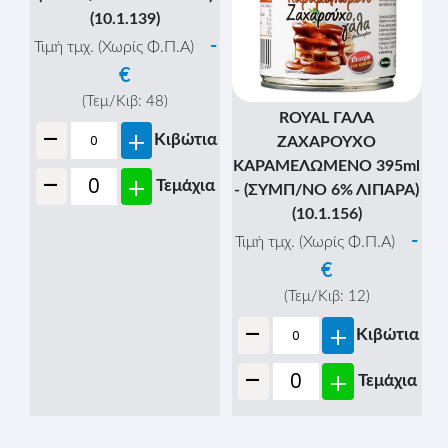
-
-
+
+
ROYAL ΓΑΛΑ BARISTA
ROYAL ΓΑΛΑ ΕΒΑΠΟΡΕ
ΕΒΑΠΟΡΕ (7,5%) 410gr.
ΣΥΜΠ/ΝΟ 410gr.
(10.1.191)
(10.1.041)
-
-
Τιμή τμχ. (Χωρίς Φ.Π.Α)
Τιμή τμχ. (Χωρίς Φ.Π.Α)
€
€
(Τεμ/Κιβ:
48
)
(Τεμ/Κιβ:
48
)
-
-
+
+
Κιβώτια
Κιβώτια
-
-
+
+
Τεμάχια
Τεμάχια
ROYAL ΓΑΛΑ