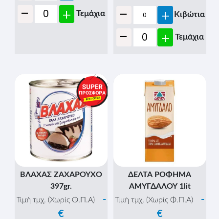
+
-
+
Τεμάχια
ROYAL ΣΟΚΟΛΑΤΟΥΧΟ
ROYAL ΣΟΚΟΛΑΤΟΥΧΟ
ΓΑΛΑ 450ml (10.1.347)
ΓΑΛΑ ΜΕ ΚΑΛΑΜΑΚΙ
200ml - (UHT 1.5%
-
Τιμή τμχ. (Χωρίς Φ.Π.Α)
ΛΙΠΑΡΑ) (10.1.131)
€
-
Τιμή τμχ. (Χωρίς Φ.Π.Α)
(Τεμ/Κιβ:
6
)