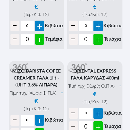
MILKY JOY ΓΑΛΑ 1lit -
MIZO BARISTA COFEE
(UHT 3.6% ΛΙΠΑΡΑ)
CREAMER ΓΑΛΑ 1lit -
(10.1.283)
(UHT 0.1% ΛΙΠΑΡΑ)
-
-
Τιμή τμχ. (Χωρίς Φ.Π.Α)
Τιμή τμχ. (Χωρίς Φ.Π.Α)
€
€
(Τεμ/Κιβ:
12
)
(Τεμ/Κιβ:
12
)
-
-
+
+
Κιβώτια
Κιβώτια
-
-
+
+
Τεμάχια
Τεμάχια
ORIENTAL EXPRESS
ΓΑΛΑ ΚΑΡΥΔΑΣ 400ml
-
Τιμή τμχ. (Χωρίς Φ.Π.Α)