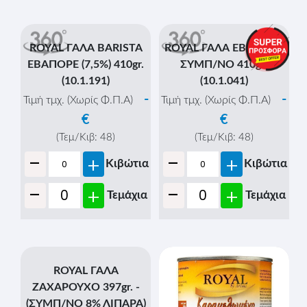
ROYAL ΓΑΛΑ 1lit LIGHT -
ROYAL ΓΑΛΑ 1lit
(1,5% ΜΑΚΡΑΣ
ΠΛΗΡΕΣ - (3,5% ΜΑΚΡΑΣ
ΔΙΑΡΚΕΙΑΣ) (10.1.127)
ΔΙΑΡΚΕΙΑΣ) (10.1.126)
-
-
Τιμή τμχ. (Χωρίς Φ.Π.Α)
Τιμή τμχ. (Χωρίς Φ.Π.Α)
€
€
(Τεμ/Κιβ:
12
)
(Τεμ/Κιβ:
12
)
-
-
+
+
Κιβώτια
Κιβώτια
Τεμάχια
Τεμάχια