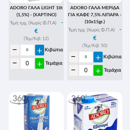
ADORO ΓΑΛΑ LIGHT 1lit
ADORO ΓΑΛΑ ΜΕΡΙΔΑ
(1,5%) - (ΧΑΡΤΙΝΟ)
ΓΙΑ ΚΑΦΕ 7,5% ΛΙΠΑΡΑ -
(10x15gr.)
-
Τιμή τμχ. (Χωρίς Φ.Π.Α)
-
Τιμή τμχ. (Χωρίς Φ.Π.Α)
€
€
(Τεμ/Κιβ:
12
)
-
(Τεμ/Κιβ:
50
)
+
Κιβώτια
-
+
Κιβώτια
-
+
Τεμάχια
-
+
Τεμάχια