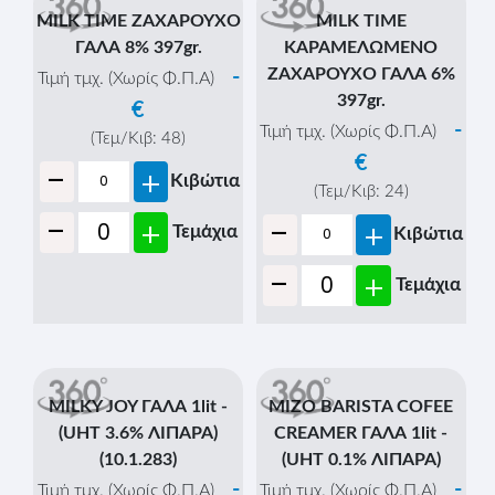
-
+
Κιβώτια
-
+
Τεμάχια
MILK TIME ΖΑΧΑΡΟΥΧΟ
MILK TIME
ΓΑΛΑ 8% 397gr.
ΚΑΡΑΜΕΛΩΜΕΝΟ
ΖΑΧΑΡΟΥΧΟ ΓΑΛΑ 6%
-
Τιμή τμχ. (Χωρίς Φ.Π.Α)
397gr.
€
-
Τιμή τμχ. (Χωρίς Φ.Π.Α)
(Τεμ/Κιβ:
48
)
€
-
+
Κιβώτια
(Τεμ/Κιβ:
24
)
-
-
+
+
Τεμάχια
Κιβώτια
-
+
Τεμάχια