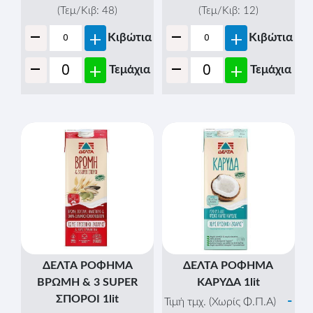
€
-
+
Κιβώτια
(Τεμ/Κιβ:
24
)
-
-
+
+
Τεμάχια
Κιβώτια
-
+
Τεμάχια
ΒΛΑΧΑΣ ΖΑΧΑΡΟΥΧΟ
ΔΕΛΤΑ ΡΟΦΗΜΑ
397gr.
ΑΜΥΓΔΑΛΟΥ 1lit
-
-