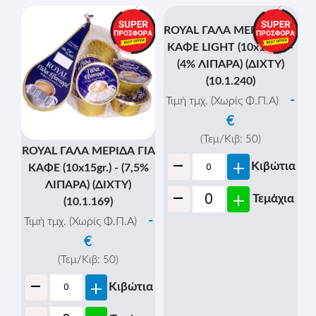
ΖΑΧΑΡΟΥΧΟ 397gr. -
(ΣΥΜΠ/ΝΟ 8% ΛΙΠΑΡΑ)
(10.1.139)
-
Τιμή τμχ. (Χωρίς Φ.Π.Α)
€
(Τεμ/Κιβ:
48
)
ROYAL ΓΑΛΑ
-
+
Κιβώτια
ΖΑΧΑΡΟΥΧΟ
ΚΑΡΑΜΕΛΩΜΕΝΟ 395ml
-
+
Τεμάχια
- (ΣΥΜΠ/ΝΟ 6% ΛΙΠΑΡΑ)
(10.1.156)
-
Τιμή τμχ. (Χωρίς Φ.Π.Α)
€
(Τεμ/Κιβ:
12
)
-
+
Κιβώτια
-
+
Τεμάχια