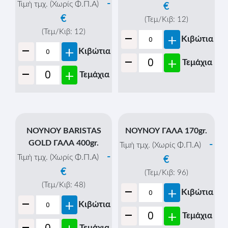
Τιμή τμχ. (Χωρίς Φ.Π.Α)
Τιμή τμχ. (Χωρίς Φ.Π.Α)
€
€
(Τεμ/Κιβ:
48
)
(Τεμ/Κιβ:
12
)
-
-
+
+
Κιβώτια
Κιβώτια
-
-
+
+
Τεμάχια
Τεμάχια
ΔΕΛΤΑ ΡΟΦΗΜΑ
ΔΕΛΤΑ ΡΟΦΗΜΑ
ΒΡΩΜΗ & 3 SUPER
ΚΑΡΥΔΑ 1lit