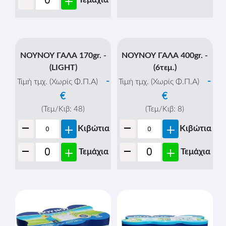
ΣΠΟΡΟΙ 1lit
-
Τιμή τμχ. (Χωρίς Φ.Π.Α)
-
Τιμή τμχ. (Χωρίς Φ.Π.Α)
€
€
(Τεμ/Κιβ:
12
)
-
(Τεμ/Κιβ:
12
)
+
Κιβώτια
-
+
Κιβώτια
-
+
Τεμάχια
-
+
Τεμάχια