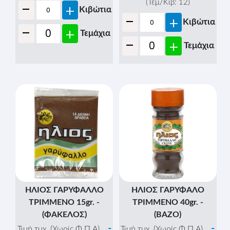
-
(Τεμ/Κιβ:
12
)
+
Κιβώτια
-
+
Κιβώτια
-
+
Τεμάχια
-
+
Τεμάχια
ΗΛΙΟΣ ΓΑΡΥΦΑΛΛΟ
ΗΛΙΟΣ ΓΑΡΥΦΑΛΟ
ΤΡΙΜΜΕΝΟ 15gr. -
ΤΡΙΜΜΕΝΟ 40gr. -
(ΦΑΚΕΛΟΣ)
(ΒAΖΟ)
-
-
Τιμή τμχ. (Χωρίς Φ.Π.Α)
Τιμή τμχ. (Χωρίς Φ.Π.Α)