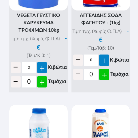
VEGETA ΓΕΥΣΤΙΚΟ
ΑΓΓΕΛΙΔΗΣ ΣΟΔΑ
ΚΑΡΥΚΕΥΜΑ
ΦΑΓΗΤΟΥ - (1kg)
ΤΡΟΦΙΜΩΝ 10kg
-
Τιμή τμχ. (Χωρίς Φ.Π.Α)
-
Τιμή τμχ. (Χωρίς Φ.Π.Α)
€
€
(Τεμ/Κιβ:
10
)
-
(Τεμ/Κιβ:
1
)
+
Κιβώτια
-
+
Κιβώτια
-
+
Τεμάχια
-
+
Τεμάχια