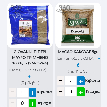
GIOVANNI ΠΙΠΕΡΙ
MACAO ΚΑΚΟΥΛΕ 5gr.
ΜΑΥΡΟ ΤΡΙΜΜΕΝΟ
-
Τιμή τμχ. (Χωρίς Φ.Π.Α)
1000gr. - (ΣΑΚΟΥΛΑ)
€
-
Τιμή τμχ. (Χωρίς Φ.Π.Α)
(Τεμ/Κιβ:
36
)
€
-
+
Κιβώτια
(Τεμ/Κιβ:
1
)
-
-
+
+
Τεμάχια
Κιβώτια
-
+
Τεμάχια