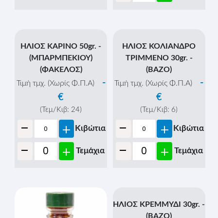
-
Τιμή τμχ. (Χωρίς Φ.Π.Α)
€
€
(Τεμ/Κιβ:
12
)
-
(Τεμ/Κιβ:
24
)
+
Κιβώτια
-
+
Κιβώτια
-
+
Τεμάχια
-
+
Τεμάχια
ΗΛΙΟΣ ΚΑΡΙΝΟ 50gr. -
ΗΛΙΟΣ ΚΟΛΙΑΝΔΡΟ