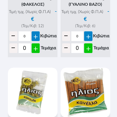
(ΦΑΚΕΛΟΣ)
(ΓΥΑΛΙΝΟ ΒΑΖΟ)
-
-
Τιμή τμχ. (Χωρίς Φ.Π.Α)
Τιμή τμχ. (Χωρίς Φ.Π.Α)
€
€
(Τεμ/Κιβ:
12
)
(Τεμ/Κιβ:
6
)
-
-
+
+
Κιβώτια
Κιβώτια
-
-
+
+
Τεμάχια
Τεμάχια