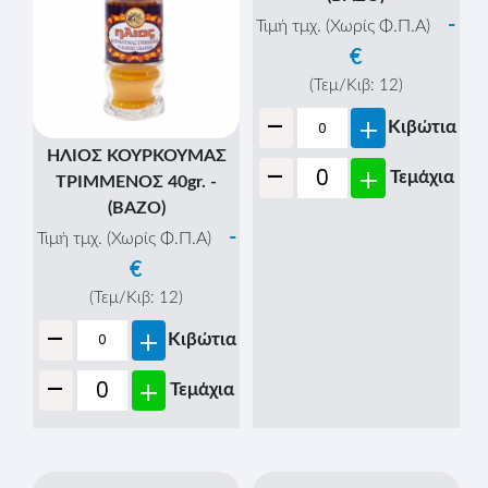
(ΜΠΑΡΜΠΕΚΙΟΥ)
ΤΡΙΜΜΕΝΟ 30gr. -
(ΦΑΚΕΛΟΣ)
(ΒΑΖΟ)
-
-
Τιμή τμχ. (Χωρίς Φ.Π.Α)
Τιμή τμχ. (Χωρίς Φ.Π.Α)
€
€
(Τεμ/Κιβ:
24
)
(Τεμ/Κιβ:
6
)
-
-
+
+
Κιβώτια
Κιβώτια
-
-
+
+
Τεμάχια
Τεμάχια