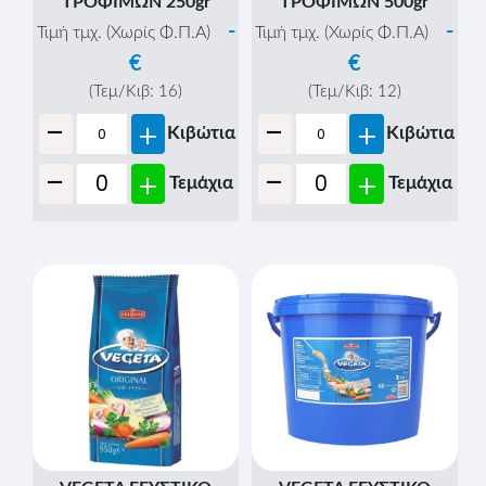
ΤΡΟΦΙΜΩΝ 250gr
ΤΡΟΦΙΜΩΝ 500gr
-
-
Τιμή τμχ. (Χωρίς Φ.Π.Α)
Τιμή τμχ. (Χωρίς Φ.Π.Α)
€
€
(Τεμ/Κιβ:
16
)
(Τεμ/Κιβ:
12
)
-
-
+
+
Κιβώτια
Κιβώτια
-
-
+
+
Τεμάχια
Τεμάχια