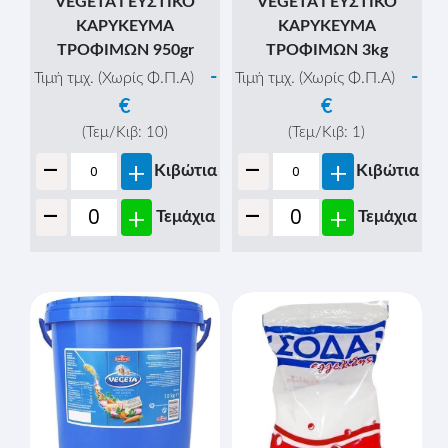
VEGETA ΓΕΥΣΤΙΚΟ
VEGETA ΓΕΥΣΤΙΚΟ
ΚΑΡΥΚΕΥΜΑ
ΚΑΡΥΚΕΥΜΑ
ΤΡΟΦΙΜΩΝ 950gr
ΤΡΟΦΙΜΩΝ 3kg
-
-
Τιμή τμχ. (Χωρίς Φ.Π.Α)
Τιμή τμχ. (Χωρίς Φ.Π.Α)
€
€
(Τεμ/Κιβ:
10
)
(Τεμ/Κιβ:
1
)
-
-
+
+
Κιβώτια
Κιβώτια
-
-
+
+
Τεμάχια
Τεμάχια