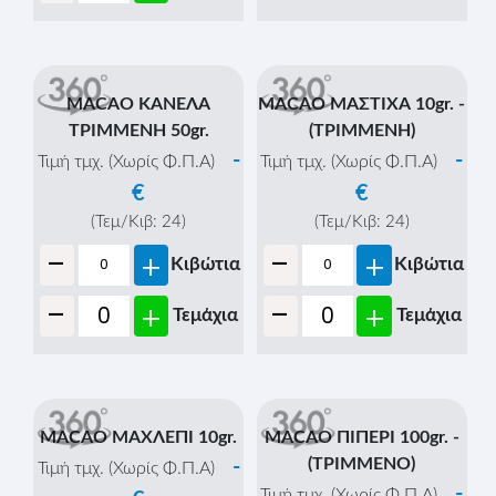
MACAO ΚΑΝΕΛΑ
MACAO ΜΑΣΤΙΧΑ 10gr. -
ΤΡΙΜΜΕΝΗ 50gr.
(ΤΡΙΜΜΕΝΗ)
-
-
Τιμή τμχ. (Χωρίς Φ.Π.Α)
Τιμή τμχ. (Χωρίς Φ.Π.Α)
€
€
(Τεμ/Κιβ:
24
)
(Τεμ/Κιβ:
24
)
-
-
+
+
Κιβώτια
Κιβώτια
-
-
+
+
Τεμάχια
Τεμάχια
MACAO ΜΑΧΛΕΠΙ 10gr.
MACAO ΠΙΠΕΡΙ 100gr. -
(ΤΡΙΜΜΕΝΟ)
-
Τιμή τμχ. (Χωρίς Φ.Π.Α)
-
Τιμή τμχ. (Χωρίς Φ.Π.Α)