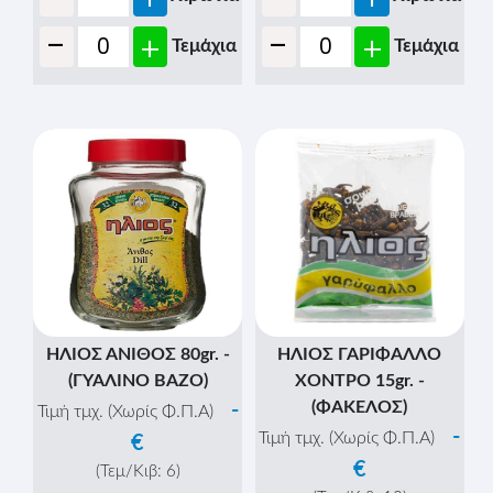
-
-
+
+
Τεμάχια
Τεμάχια
ΗΛΙΟΣ ΑΝΙΘΟΣ 80gr. -
ΗΛΙΟΣ ΓΑΡΙΦΑΛΛΟ
(ΓΥΑΛΙΝΟ ΒΑΖΟ)
ΧΟΝΤΡΟ 15gr. -
(ΦΑΚΕΛΟΣ)
-
Τιμή τμχ. (Χωρίς Φ.Π.Α)
-
Τιμή τμχ. (Χωρίς Φ.Π.Α)
€
€
(Τεμ/Κιβ:
6
)