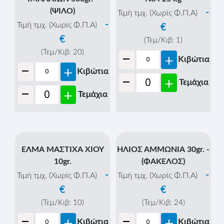
(ΨΙΛΟ)
-
Τιμή τμχ. (Χωρίς Φ.Π.Α)
-
Τιμή τμχ. (Χωρίς Φ.Π.Α)
€
€
(Τεμ/Κιβ:
1
)
-
(Τεμ/Κιβ:
20
)
+
Κιβώτια
-
+
Κιβώτια
-
+
Τεμάχια
-
+
Τεμάχια
ΕΛΜΑ ΜΑΣΤΙΧΑ ΧΙΟΥ
ΗΛΙΟΣ ΑΜΜΩΝΙΑ 30gr. -
10gr.
(ΦΑΚΕΛΟΣ)
-
-
Τιμή τμχ. (Χωρίς Φ.Π.Α)
Τιμή τμχ. (Χωρίς Φ.Π.Α)
€
€
(Τεμ/Κιβ:
10
)
(Τεμ/Κιβ:
24
)
-
-
+
+
Κιβώτια
Κιβώτια