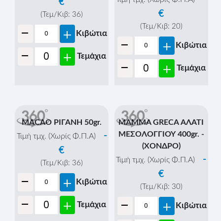
€
€
(Τεμ/Κιβ:
36
)
-
(Τεμ/Κιβ:
20
)
+
Κιβώτια
-
+
Κιβώτια
-
+
Τεμάχια
-
+
Τεμάχια
MACAO ΡΙΓΑΝΗ 50gr.
MAMMA GRECA ΑΛΑΤΙ
ΜΕΣΟΛΟΓΓΙΟΥ 400gr. -
-
Τιμή τμχ. (Χωρίς Φ.Π.Α)
(ΧΟΝΔΡΟ)
€
-
Τιμή τμχ. (Χωρίς Φ.Π.Α)
(Τεμ/Κιβ:
36
)
€
-
+
Κιβώτια
(Τεμ/Κιβ:
30
)
-
-
+
+
Τεμάχια
Κιβώτια