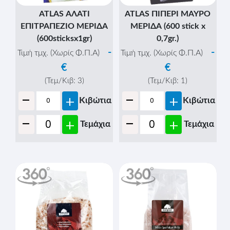
ATLAS ΑΛΑΤΙ
ATLAS ΠΙΠΕΡΙ ΜΑΥΡΟ
ΕΠΙΤΡΑΠΕΖΙΟ ΜΕΡΙΔΑ
ΜΕΡΙΔΑ (600 stick x
(600sticksx1gr)
0,7gr.)
-
-
Τιμή τμχ. (Χωρίς Φ.Π.Α)
Τιμή τμχ. (Χωρίς Φ.Π.Α)
€
€
(Τεμ/Κιβ:
3
)
(Τεμ/Κιβ:
1
)
-
-
+
+
Κιβώτια
Κιβώτια
-
-
+
+
Τεμάχια
Τεμάχια