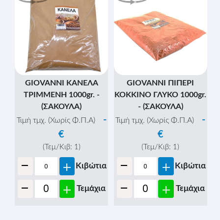
GIOVANNI ΚΑΝΕΛΑ
GIOVANNI ΠΙΠΕΡΙ
ΤΡΙΜΜΕΝΗ 1000gr. -
ΚΟΚΚΙΝΟ ΓΛΥΚΟ 1000gr.
(ΣΑΚΟΥΛΑ)
- (ΣΑΚΟΥΛΑ)
-
-
Τιμή τμχ. (Χωρίς Φ.Π.Α)
Τιμή τμχ. (Χωρίς Φ.Π.Α)
€
€
(Τεμ/Κιβ:
1
)
(Τεμ/Κιβ:
1
)
-
-
+
+
Κιβώτια
Κιβώτια
-
-
+
+
Τεμάχια
Τεμάχια