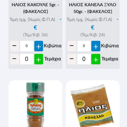
ΗΛΙΟΣ ΚΑΚΟΥΛΕ 5gr. -
ΗΛΙΟΣ ΚΑΝΕΛΑ ΞΥΛΟ
(ΦΑΚΕΛΟΣ)
50gr. - (ΦΑΚΕΛΟΣ)
-
-
Τιμή τμχ. (Χωρίς Φ.Π.Α)
Τιμή τμχ. (Χωρίς Φ.Π.Α)
€
€
(Τεμ/Κιβ:
36
)
(Τεμ/Κιβ:
24
)
-
-
+
+
Κιβώτια
Κιβώτια
-
-
+
+
Τεμάχια
Τεμάχια