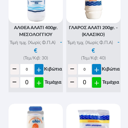
ΑΛΘΕΑ ΑΛΑΤΙ 400gr.
ΓΛΑΡΟΣ ΑΛΑΤΙ 200gr. -
ΜΕΣΟΛΟΓΓΙΟΥ
(ΚΛΑΣΙΚΟ)
-
-
Τιμή τμχ. (Χωρίς Φ.Π.Α)
Τιμή τμχ. (Χωρίς Φ.Π.Α)
€
€
(Τεμ/Κιβ:
30
)
(Τεμ/Κιβ:
40
)
-
-
+
+
Κιβώτια
Κιβώτια
-
-
+
+
Τεμάχια
Τεμάχια