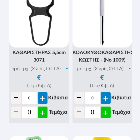
ΚΑΘΑΡΙΣΤΗΡΑΣ 5,5cm
ΚΟΛΟΚΥΘΟΚΑΘΑΡΙΣΤΗΣ
3071
ΚΩΣΤΗΣ - (Νο 1009)
-
-
Τιμή τμχ. (Χωρίς Φ.Π.Α)
Τιμή τμχ. (Χωρίς Φ.Π.Α)
€
€
(Τεμ/Κιβ:
6
)
(Τεμ/Κιβ:
6
)
-
-
+
+
Κιβώτια
Κιβώτια
-
-
+
+
Τεμάχια
Τεμάχια