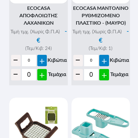
ECOCASA
ECOCASA ΜΑΝΤΟΛΙΝΟ
ΑΠΟΦΛΟΙΩΤΗΣ
ΡΥΘΜΙΖΟΜΕΝΟ
ΛΑΧΑΝΙΚΩΝ
ΠΛΑΣΤΙΚΟ - (ΜΑΥΡΟ)
-
-
Τιμή τμχ. (Χωρίς Φ.Π.Α)
Τιμή τμχ. (Χωρίς Φ.Π.Α)
€
€
(Τεμ/Κιβ:
24
)
(Τεμ/Κιβ:
1
)
-
-
+
+
Κιβώτια
Κιβώτια
-
-
+
+
Τεμάχια
Τεμάχια