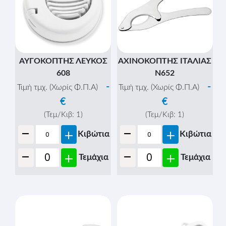
ΑΥΓΟΚΟΠΤΗΣ ΛΕΥΚΟΣ
ΑΧΙΝΟΚΟΠΤΗΣ ΙΤΑΛΙΑΣ
608
Ν652
-
-
Τιμή τμχ. (Χωρίς Φ.Π.Α)
Τιμή τμχ. (Χωρίς Φ.Π.Α)
€
€
(Τεμ/Κιβ:
1
)
(Τεμ/Κιβ:
1
)
-
-
+
+
Κιβώτια
Κιβώτια
-
-
+
+
Τεμάχια
Τεμάχια