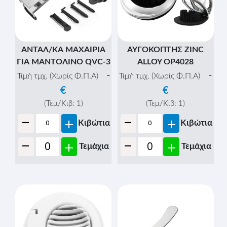
ΑΝΤΑΛ/ΚΑ ΜΑΧΑΙΡΙΑ
ΑΥΓΟΚΟΠΤΗΣ ZINC
ΓΙΑ ΜΑΝΤΟΛΙΝΟ QVC-3
ALLOY OP4028
-
-
Τιμή τμχ. (Χωρίς Φ.Π.Α)
Τιμή τμχ. (Χωρίς Φ.Π.Α)
€
€
(Τεμ/Κιβ:
1
)
(Τεμ/Κιβ:
1
)
-
-
+
+
Κιβώτια
Κιβώτια
-
-
+
+
Τεμάχια
Τεμάχια