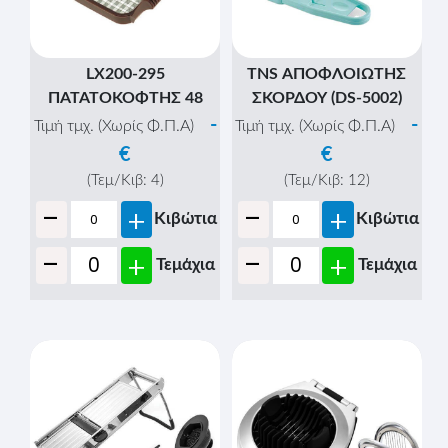
LX200-295
TNS ΑΠΟΦΛΟΙΩΤΗΣ
ΠΑΤΑΤΟΚΟΦΤΗΣ 48
ΣΚΟΡΔΟΥ (DS-5002)
-
-
Τιμή τμχ. (Χωρίς Φ.Π.Α)
Τιμή τμχ. (Χωρίς Φ.Π.Α)
€
€
(Τεμ/Κιβ:
4
)
(Τεμ/Κιβ:
12
)
-
-
+
+
Κιβώτια
Κιβώτια
-
-
+
+
Τεμάχια
Τεμάχια