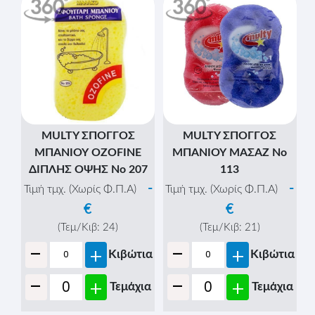
MULTY ΣΠΟΓΓΟΣ
MULTY ΣΠΟΓΓΟΣ
ΜΠΑΝΙΟΥ OZOFINE
ΜΠΑΝΙΟΥ ΜΑΣΑΖ Νο
ΔΙΠΛΗΣ ΟΨΗΣ Νο 207
113
-
-
Τιμή τμχ. (Χωρίς Φ.Π.Α)
Τιμή τμχ. (Χωρίς Φ.Π.Α)
€
€
(Τεμ/Κιβ:
24
)
(Τεμ/Κιβ:
21
)
-
-
+
+
Κιβώτια
Κιβώτια
-
-
+
+
Τεμάχια
Τεμάχια