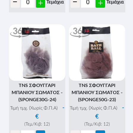
-
-
+
+
Τεμάχια
Τεμάχια
TNS ΣΦΟΥΓΓΑΡΙ
TNS ΣΦΟΥΓΓΑΡΙ
ΜΠΑΝΙΟΥ ΣΩΜΑΤΟΣ -
ΜΠΑΝΙΟΥ ΣΩΜΑΤΟΣ -
(SPONGE30G-24)
(SPONGE50G-23)
-
-
Τιμή τμχ. (Χωρίς Φ.Π.Α)
Τιμή τμχ. (Χωρίς Φ.Π.Α)
€
€
(Τεμ/Κιβ:
12
)
(Τεμ/Κιβ:
12
)