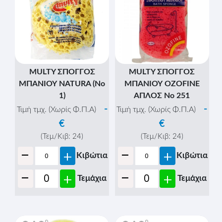
MULTY ΣΠΟΓΓΟΣ
MULTY ΣΠΟΓΓΟΣ
ΜΠΑΝΙΟΥ NATURA (Νo
ΜΠΑΝΙΟΥ OZOFINE
1)
ΑΠΛΟΣ Νo 251
-
-
Τιμή τμχ. (Χωρίς Φ.Π.Α)
Τιμή τμχ. (Χωρίς Φ.Π.Α)
€
€
(Τεμ/Κιβ:
24
)
(Τεμ/Κιβ:
24
)
-
-
+
+
Κιβώτια
Κιβώτια
-
-
+
+
Τεμάχια
Τεμάχια