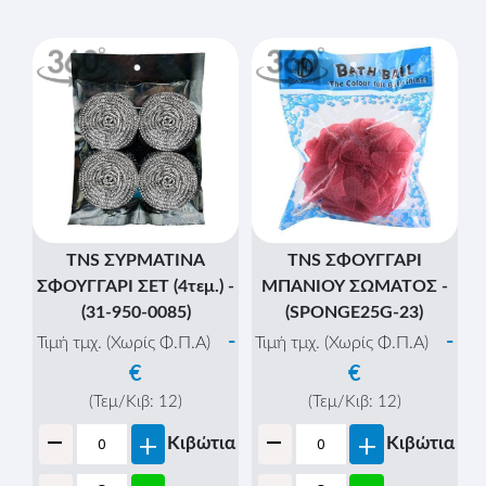
TNS ΣΥΡΜΑΤΙΝΑ
TNS ΣΦΟΥΓΓΑΡΙ
ΣΦΟΥΓΓΑΡΙ ΣΕΤ (4τεμ.) -
ΜΠΑΝΙΟΥ ΣΩΜΑΤΟΣ -
(31-950-0085)
(SPONGE25G-23)
-
-
Τιμή τμχ. (Χωρίς Φ.Π.Α)
Τιμή τμχ. (Χωρίς Φ.Π.Α)
€
€
(Τεμ/Κιβ:
12
)
(Τεμ/Κιβ:
12
)
-
-
+
+
Κιβώτια
Κιβώτια