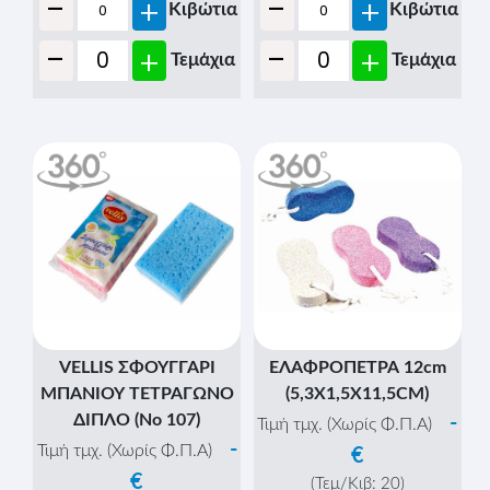
-
-
+
+
Κιβώτια
Κιβώτια
-
-
+
+
Τεμάχια
Τεμάχια
VELLIS ΣΦΟΥΓΓΑΡΙ
ΕΛΑΦΡΟΠΕΤΡΑ 12cm
ΜΠΑΝΙΟΥ ΤΕΤΡΑΓΩΝΟ
(5,3Χ1,5Χ11,5CM)
ΔΙΠΛΟ (Νο 107)
-
Τιμή τμχ. (Χωρίς Φ.Π.Α)
-
Τιμή τμχ. (Χωρίς Φ.Π.Α)
€
€
(Τεμ/Κιβ:
20
)