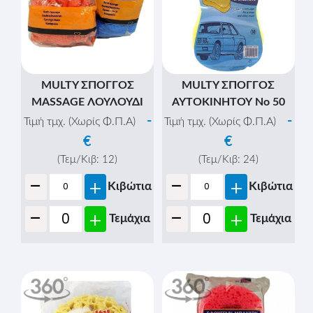
MULTY ΣΠΟΓΓΟΣ
MULTY ΣΠΟΓΓΟΣ
MASSAGE ΛΟΥΛΟΥΔΙ
ΑΥΤΟΚΙΝΗΤΟΥ Νο 50
-
-
Τιμή τμχ. (Χωρίς Φ.Π.Α)
Τιμή τμχ. (Χωρίς Φ.Π.Α)
€
€
(Τεμ/Κιβ:
12
)
(Τεμ/Κιβ:
24
)
-
-
+
+
Κιβώτια
Κιβώτια
-
-
+
+
Τεμάχια
Τεμάχια