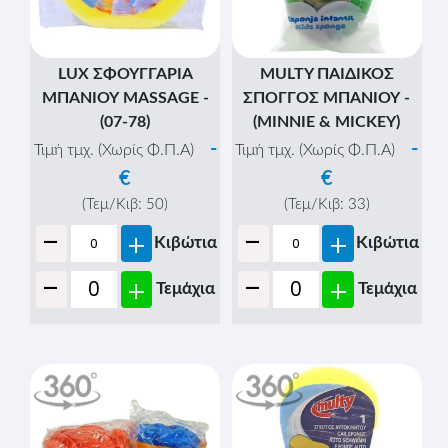
LUX ΣΦΟΥΓΓΑΡΙΑ
MULTY ΠΑΙΔΙΚΟΣ
ΜΠΑΝΙΟΥ MASSAGE -
ΣΠΟΓΓΟΣ ΜΠΑΝΙΟΥ -
(07-78)
(MINNIE & MICKEY)
-
-
Τιμή τμχ. (Χωρίς Φ.Π.Α)
Τιμή τμχ. (Χωρίς Φ.Π.Α)
€
€
(Τεμ/Κιβ:
50
)
(Τεμ/Κιβ:
33
)
-
-
+
+
Κιβώτια
Κιβώτια
-
-
+
+
Τεμάχια
Τεμάχια