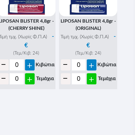
LIPOSAN BLISTER 4,8gr -
LIPOSAN BLISTER 4,8gr -
(CHERRY SHINE)
(ORIGINAL)
-
-
Τιμή τμχ. (Χωρίς Φ.Π.Α)
Τιμή τμχ. (Χωρίς Φ.Π.Α)
€
€
(Τεμ/Κιβ:
24
)
(Τεμ/Κιβ:
24
)
-
-
+
+
Κιβώτια
Κιβώτια
-
-
+
+
Τεμάχια
Τεμάχια