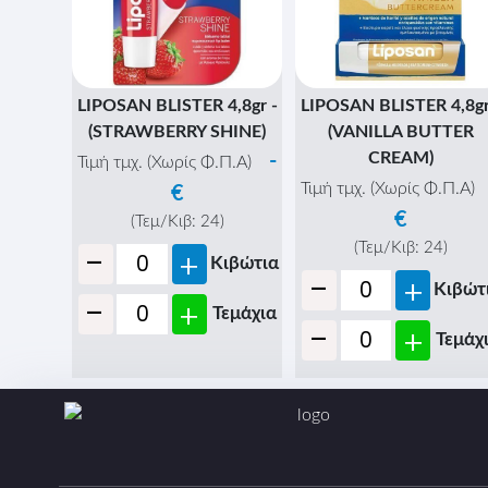
LIPOSAN BLISTER 4,8gr -
LIPOSAN BLISTER 4,8gr
(STRAWBERRY SHINE)
(VANILLA BUTTER
CREAM)
-
Τιμή τμχ. (Χωρίς Φ.Π.Α)
Τιμή τμχ. (Χωρίς Φ.Π.Α)
€
€
(Τεμ/Κιβ:
24
)
-
(Τεμ/Κιβ:
24
)
+
Κιβώτια
-
+
Κιβώτ
-
+
Τεμάχια
-
+
Τεμάχ