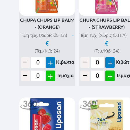
CHUPA CHUPS LIP BALM
CHUPA CHUPS LIP BA
- (ORANGE)
- (STRAWBERRY)
-
Τιμή τμχ. (Χωρίς Φ.Π.Α)
Τιμή τμχ. (Χωρίς Φ.Π.Α)
€
€
(Τεμ/Κιβ:
24
)
(Τεμ/Κιβ:
24
)
-
-
+
+
Κιβώτια
Κιβώτ
-
-
+
+
Τεμάχια
Τεμάχ