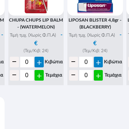
LM
CHUPA CHUPS LIP BALM
LIPOSAN BLISTER 4,8gr -
- (WATERMELON)
(BLACKBERRY)
-
-
-
Τιμή τμχ. (Χωρίς Φ.Π.Α)
Τιμή τμχ. (Χωρίς Φ.Π.Α)
€
€
(Τεμ/Κιβ:
24
)
(Τεμ/Κιβ:
24
)
-
-
+
+
ια
Κιβώτια
Κιβώτια
-
-
+
+
ια
Τεμάχια
Τεμάχια