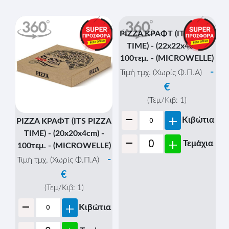
€
€
(Τεμ/Κιβ:
1
)
(Τεμ/Κιβ:
1
)
-
-
+
+
Κιβώτια
Κιβώτια
-
-
+
+
Τεμάχια
Τεμάχια
PIZZA ΚΡΑΦΤ (ITS PIZZA
TIME) - (22x22x4cm) -
100τεμ. - (MICROWELLE)
-
Τιμή τμχ. (Χωρίς Φ.Π.Α)
€
(Τεμ/Κιβ:
1
)
-
+
Κιβώτια
PIZZA ΚΡΑΦΤ (ITS PIZZA
TIME) - (20x20x4cm) -