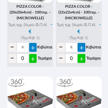
PIZZA COLOR -
PIZZA COLOR -
(20x20x4cm) - 100τεμ. -
(22x22x4cm) - 100τεμ. -
(MICROWELLE)
(MICROWELLE)
-
-
Τιμή τμχ. (Χωρίς Φ.Π.Α)
Τιμή τμχ. (Χωρίς Φ.Π.Α)
€
€
(Τεμ/Κιβ:
1
)
(Τεμ/Κιβ:
1
)
-
-
+
+
Κιβώτια
Κιβώτια
-
-
+
+
Τεμάχια
Τεμάχια