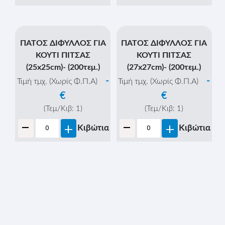
PIZZA ΚΡΑΦΤ (ITS PIZZA
PIZZA ΚΡΑΦΤ (ITS PIZZA
TIME) - (36x36x4cm) -
TIME) - (40x40x4cm) -
100τεμ. - (MICROWELLE)
50τεμ. - (MICROWELLE)
-
-
Τιμή τμχ. (Χωρίς Φ.Π.Α)
Τιμή τμχ. (Χωρίς Φ.Π.Α)
€
€
(Τεμ/Κιβ:
1
)
(Τεμ/Κιβ:
1
)
-
-
+
+
Κιβώτια
Κιβώτια
-
-
+
+
Τεμάχια
Τεμάχια
ΠΑΤΟΣ ΔΙΦΥΛΛΟΣ ΓΙΑ