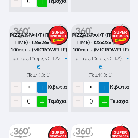
-
+
Τεμάχια
100τεμ. - (MICROWELLE)
-
Τιμή τμχ. (Χωρίς Φ.Π.Α)
€
(Τεμ/Κιβ:
1
)
-
+
Κιβώτια
-
+
Τεμάχια
PIZZA ΚΡΑΦΤ (ITS PIZZA
TIME) - (28x28x4cm) -
100τεμ. - (MICROWELLE)
-
Τιμή τμχ. (Χωρίς Φ.Π.Α)
€
(Τεμ/Κιβ:
1
)