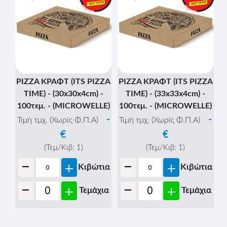
-
+
Κιβώτια
PIZZA ΚΡΑΦΤ (ITS PIZZA
TIME) - (26x26x4cm) -
-
+
Τεμάχια
100τεμ. - (MICROWELLE)
-
Τιμή τμχ. (Χωρίς Φ.Π.Α)
€
(Τεμ/Κιβ:
1
)
-
+
Κιβώτια
-
+
Τεμάχια