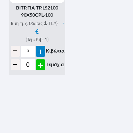
ΒΙΤΡ.ΓΙΑ ΤΡ.LS2100
90Χ50CPL-100
-
Τιμή τμχ. (Χωρίς Φ.Π.Α)
€
(Τεμ/Κιβ:
1
)
-
+
Κιβώτια
-
+
Τεμάχια