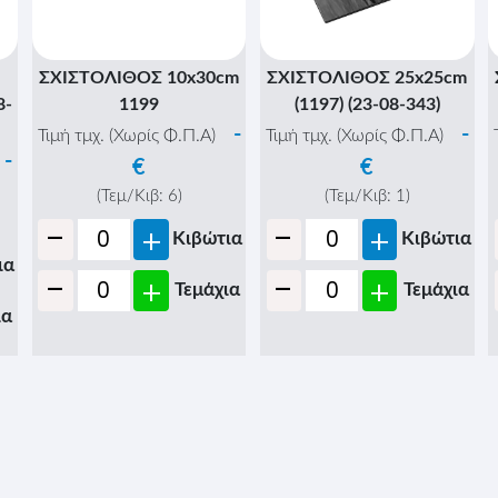
ΣΧΙΣΤΟΛΙΘΟΣ 10x30cm
ΣΧΙΣΤΟΛΙΘΟΣ 25x25cm
8-
1199
(1197) (23-08-343)
-
-
Τιμή τμχ. (Χωρίς Φ.Π.Α)
Τιμή τμχ. (Χωρίς Φ.Π.Α)
-
€
€
(Τεμ/Κιβ:
6
)
(Τεμ/Κιβ:
1
)
-
-
+
+
Κιβώτια
Κιβώτια
ια
-
-
+
+
Τεμάχια
Τεμάχια
ια