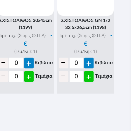
ΣΧΙΣΤΟΛΙΘΟΣ 30x45cm
ΣΧΙΣΤΟΛΙΘΟΣ GN 1/2
(1199)
32,5x26,5cm (1198)
-
-
Τιμή τμχ. (Χωρίς Φ.Π.Α)
Τιμή τμχ. (Χωρίς Φ.Π.Α)
€
€
(Τεμ/Κιβ:
1
)
(Τεμ/Κιβ:
1
)
-
-
+
+
Κιβώτια
Κιβώτια
-
-
+
+
Τεμάχια
Τεμάχια