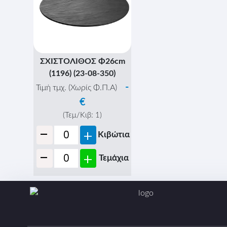
ΣΧΙΣΤΟΛΙΘΟΣ Φ26cm
(1196) (23-08-350)
-
Τιμή τμχ. (Χωρίς Φ.Π.Α)
€
(Τεμ/Κιβ:
1
)
-
+
Κιβώτια
-
+
Τεμάχια