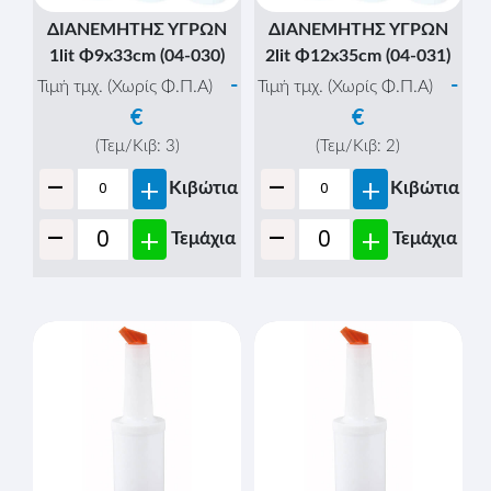
ΔΙΑΝΕΜΗΤΗΣ ΥΓΡΩΝ
ΔΙΑΝΕΜΗΤΗΣ ΥΓΡΩΝ
1lit Φ9x33cm (04-030)
2lit Φ12x35cm (04-031)
-
-
Τιμή τμχ. (Χωρίς Φ.Π.Α)
Τιμή τμχ. (Χωρίς Φ.Π.Α)
€
€
(Τεμ/Κιβ:
3
)
(Τεμ/Κιβ:
2
)
-
-
+
+
Κιβώτια
Κιβώτια
-
-
+
+
Τεμάχια
Τεμάχια