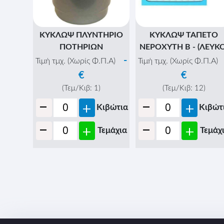
ΚΥΚΛΩΨ ΠΛΥΝΤΗΡΙΟ
ΚΥΚΛΩΨ ΤΑΠΕΤΟ
ΠΟΤΗΡΙΩΝ
ΝΕΡΟΧΥΤΗ Β - (ΛΕΥΚΟ
-
Τιμή τμχ. (Χωρίς Φ.Π.Α)
Τιμή τμχ. (Χωρίς Φ.Π.Α)
€
€
(Τεμ/Κιβ:
1
)
(Τεμ/Κιβ:
12
)
-
-
+
+
Κιβώτια
Κιβώτ
-
-
+
+
Τεμάχια
Τεμάχ