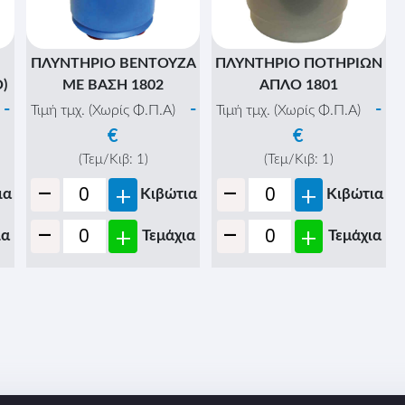
ΠΛΥΝΤΗΡΙΟ ΒΕΝΤΟΥΖΑ
ΠΛΥΝΤΗΡΙΟ ΠΟΤΗΡΙΩΝ
)
ΜΕ ΒΑΣΗ 1802
ΑΠΛΟ 1801
-
-
-
Τιμή τμχ. (Χωρίς Φ.Π.Α)
Τιμή τμχ. (Χωρίς Φ.Π.Α)
€
€
(Τεμ/Κιβ:
1
)
(Τεμ/Κιβ:
1
)
-
-
+
+
ια
Κιβώτια
Κιβώτια
-
-
+
+
ια
Τεμάχια
Τεμάχια