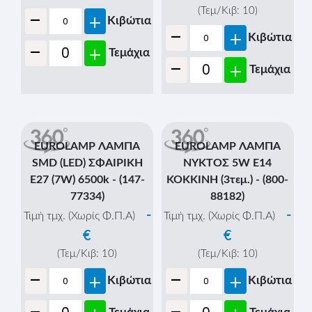
-
(Τεμ/Κιβ:
10
)
+
Κιβώτια
-
+
Κιβώτια
-
+
Τεμάχια
-
+
Τεμάχια
EUROLAMP ΛΑΜΠΑ
EUROLAMP ΛΑΜΠΑ
SMD (LED) ΣΦΑΙΡΙΚΗ
ΝΥΚΤΟΣ 5W E14
E27 (7W) 6500k - (147-
KOKKINH (3τεμ.) - (800-
77334)
88182)
-
-
Τιμή τμχ. (Χωρίς Φ.Π.Α)
Τιμή τμχ. (Χωρίς Φ.Π.Α)
€
€
(Τεμ/Κιβ:
10
)
(Τεμ/Κιβ:
10
)
-
-
+
+
Κιβώτια
Κιβώτια