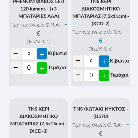
PHENOM ΦΑΚΟΣ LED
TNS ΚΕΡΙ
120 lumens - (+3
ΔΙΑΚΟΣΜΗΤΙΚΟ
ΜΠΑΤΑΡΙΕΣ ΑΑΑ)
ΜΠΑΤΑΡΙΑΣ (7,5x11cm) -
(XCD-2)
-
Τιμή τμχ. (Χωρίς Φ.Π.Α)
-
Τιμή τμχ. (Χωρίς Φ.Π.Α)
€
€
(Τεμ/Κιβ:
1
)
-
(Τεμ/Κιβ:
6
)
+
Κιβώτια
-
+
Κιβώτια
-
+
Τεμάχια
-
+
Τεμάχια
TNS ΚΕΡΙ
TNS ΦΩΤΑΚΙ ΝΥΚΤΟΣ -
ΔΙΑΚΟΣΜΗΤΙΚΟ
(D570)
ΜΠΑΤΑΡΙΑΣ (7,5x15cm) -
-
Τιμή τμχ. (Χωρίς Φ.Π.Α)
(XCD-3)
€