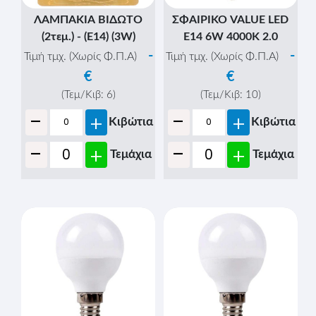
ΛΑΜΠΑΚΙΑ ΒΙΔΩΤΟ
ΣΦΑΙΡΙΚΟ VALUE LED
(2τεμ.) - (Ε14) (3W)
Ε14 6W 4000K 2.0
-
-
Τιμή τμχ. (Χωρίς Φ.Π.Α)
Τιμή τμχ. (Χωρίς Φ.Π.Α)
€
€
(Τεμ/Κιβ:
6
)
(Τεμ/Κιβ:
10
)
-
-
+
+
Κιβώτια
Κιβώτια
-
-
+
+
Τεμάχια
Τεμάχια