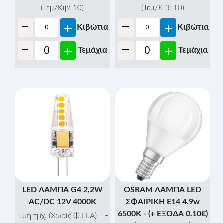
(Τεμ/Κιβ:
10
)
(Τεμ/Κιβ:
10
)
-
-
+
+
Κιβώτια
Κιβώτια
-
-
+
+
Τεμάχια
Τεμάχια
LED ΛΑΜΠΑ G4 2,2W
OSRAM ΛΑΜΠΑ LED
AC/DC 12V 4000K
ΣΦΑΙΡΙΚΗ Ε14 4.9w
6500K - (+ ΕΞΟΔΑ 0.10€)
-
Τιμή τμχ. (Χωρίς Φ.Π.Α)