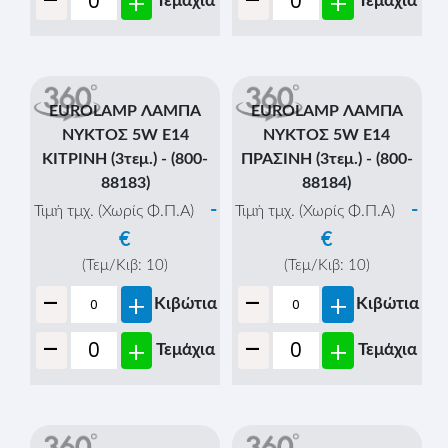
-
-
+
+
Τεμάχια
Τεμάχια
EUROLAMP ΛΑΜΠΑ
EUROLAMP ΛΑΜΠΑ
ΝΥΚΤΟΣ 5W E14
ΝΥΚΤΟΣ 5W E14
ΚΙΤΡΙΝΗ (3τεμ.) - (800-
ΠΡΑΣΙΝΗ (3τεμ.) - (800-
88183)
88184)
-
-
Τιμή τμχ. (Χωρίς Φ.Π.Α)
Τιμή τμχ. (Χωρίς Φ.Π.Α)
€
€
(Τεμ/Κιβ:
10
)
(Τεμ/Κιβ:
10
)
-
-
+
+
Κιβώτια
Κιβώτια
-
-
+
+
Τεμάχια
Τεμάχια