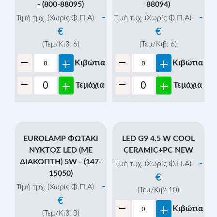
- (800-88095)
88094)
-
-
Τιμή τμχ. (Χωρίς Φ.Π.Α)
Τιμή τμχ. (Χωρίς Φ.Π.Α)
€
€
(Τεμ/Κιβ:
6
)
(Τεμ/Κιβ:
6
)
-
-
+
+
Κιβώτια
Κιβώτια
-
-
+
+
Τεμάχια
Τεμάχια
EUROLAMP ΦΩΤΑΚΙ
LED G9 4.5 W COOL
ΝΥΚΤΟΣ LED (ΜΕ
CERAMIC+PC NEW
ΔΙΑΚΟΠΤΗ) 5W - (147-
-
Τιμή τμχ. (Χωρίς Φ.Π.Α)
15050)
€
-
Τιμή τμχ. (Χωρίς Φ.Π.Α)
(Τεμ/Κιβ:
10
)
€
-
+
Κιβώτια
(Τεμ/Κιβ:
3
)