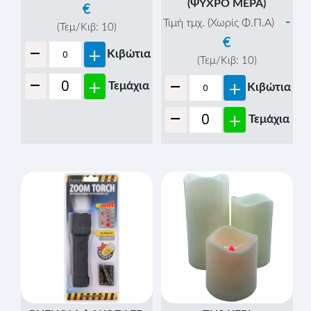
(ΨΥΧΡΟ ΜΕΡΑ)
€
-
Τιμή τμχ. (Χωρίς Φ.Π.Α)
(Τεμ/Κιβ:
10
)
€
-
+
Κιβώτια
(Τεμ/Κιβ:
10
)
-
-
+
+
Τεμάχια
Κιβώτια
-
+
Τεμάχια