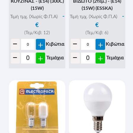
ΚΟΥΖΙΝΑΣ - (Ε14) (300C)
ΒΙΔΩΤΟ (2τεμ.) - (Ε14)
(15W)
(15W) (ESSKA)
-
-
Τιμή τμχ. (Χωρίς Φ.Π.Α)
Τιμή τμχ. (Χωρίς Φ.Π.Α)
€
€
(Τεμ/Κιβ:
12
)
(Τεμ/Κιβ:
6
)
-
-
+
+
Κιβώτια
Κιβώτια
-
-
+
+
Τεμάχια
Τεμάχια