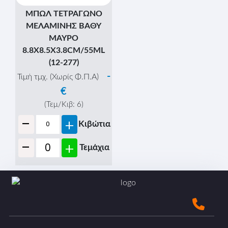
ΜΠΩΛ ΤΕΤΡΑΓΩΝΟ
ΜΕΛΑΜΙΝΗΣ ΒΑΘΥ
ΜΑΥΡΟ
8.8X8.5X3.8CM/55ML
(12-277)
-
Τιμή τμχ. (Χωρίς Φ.Π.Α)
€
(Τεμ/Κιβ:
6
)
-
+
Κιβώτια
-
+
Τεμάχια